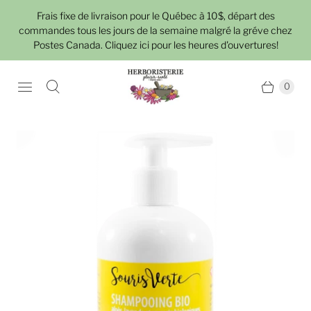
Frais fixe de livraison pour le Québec à 10$, départ des
commandes tous les jours de la semaine malgré la gréve chez
Postes Canada. Cliquez ici pour les heures d'ouvertures!
0